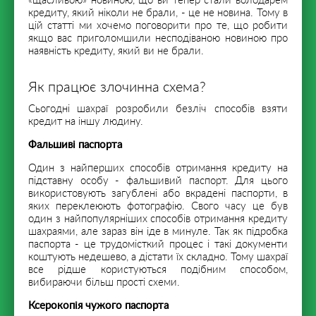
«щасливою» новиною, що ви тепер стали володарем
кредиту, який ніколи не брали, - це не новина. Тому в
цій статті ми хочемо поговорити про те, що робити
якщо вас приголомшили несподіваною новиною про
наявність кредиту, який ви не брали.
Як працює злочинна схема?
Сьогодні шахраї розробили безліч способів взяти
кредит на іншу людину.
Фальшиві паспорта
Один з найперших способів отримання кредиту на
підставну особу - фальшивий паспорт. Для цього
використовують загублені або вкрадені паспорти, в
яких переклеюють фотографію. Свого часу це був
один з найпопулярніших способів отримання кредиту
шахраями, але зараз він іде в минуле. Так як підробка
паспорта - це трудомісткий процес і такі документи
коштують недешево, а дістати їх складно. Тому шахраї
все рідше користуються подібним способом,
вибираючи більш прості схеми.
Ксерокопія чужого паспорта