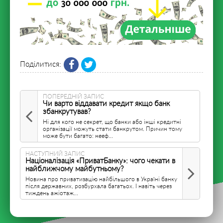
Поділитися:
ПОПЕРЕДНІЙ ЗАПИС
Чи варто віддавати кредит якщо банк
збанкрутував?
Ні для кого не секрет, що банки або інші кредитні
організації можуть стати банкрутом. Причин тому
може бути багато: нееф...
НАСТУПНИЙ ЗАПИС
Націоналізація «ПриватБанку»: чого чекати в
найближчому майбутньому?
Новина про приватизацію найбільшого в Україні банку
після державних, розбурхала багатьох. І навіть через
тиждень ажіотаж...