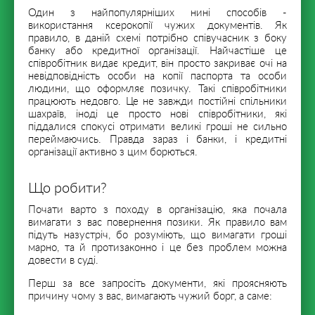
Один з найпопулярніших нині способів -
використання ксерокопії чужих документів. Як
правило, в даній схемі потрібно співучасник з боку
банку або кредитної організації. Найчастіше це
співробітник видає кредит, він просто закриває очі на
невідповідність особи на копії паспорта та особи
людини, що оформляє позичку. Такі співробітники
працюють недовго. Це не завжди постійні спільники
шахраїв, іноді це просто нові співробітники, які
піддалися спокусі отримати великі гроші не сильно
переймаючись. Правда зараз і банки, і кредитні
організації активно з цим борються.
Що робити?
Почати варто з походу в організацію, яка почала
вимагати з вас повернення позики. Як правило вам
підуть назустріч, бо розуміють, що вимагати гроші
марно, та й протизаконно і це без проблем можна
довести в суді.
Перш за все запросіть документи, які проясняють
причину чому з вас, вимагають чужий борг, а саме: