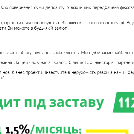
100% повернення суми депозиту. У всіх інших передбачена фіксо
, гірше тих, які пропонують небанківські фінансові організації. Ві
ати Ви можете в будь-якій валюті.
я якості обслуговування своїх клієнтів. Ми підбираємо найбільш в
ння. За цей час у нас з'явилося більше 150 інвесторів і партнері
 нові бізнес проекти. Інвестуйте в нерухомість разом з нами і б
ії.