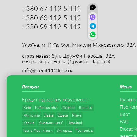
+380 67
112 5 112
+380 63
112 5 112
+380 99
112 5 112
Україна, м. Київ,
бул. Миколи Міхновського, 32А
стара назва: бул. Дружби Народів, 32А
метро Звіринецька (Дружби Народів)
info@credit112.kiev.ua
Послуги
Меню
Кредит під заставу
нерухомості
:
Головна
Про ком
Київ
Київська обл.
Дніпро
Вінниця
Блог
Житомир
Львів
Одеса
Рівне
FAQ
Харків
Хмельницький
Чернівці
Глосарій
Івано-Франківськ
Ужгород
Тернопіль
Інвестиц