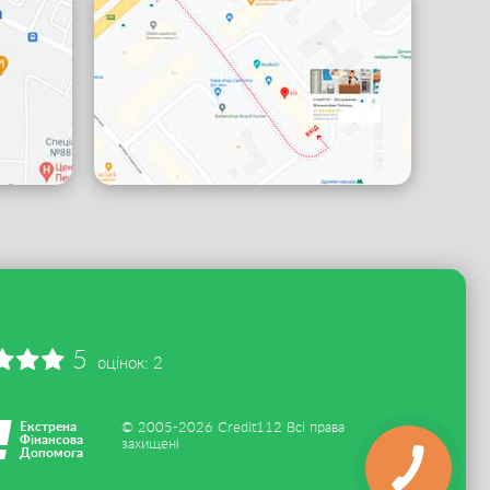
5
оцінок:
2
Екстрена
© 2005-2026 Credit112 Всі права
Фінансова
захищені
Допомога