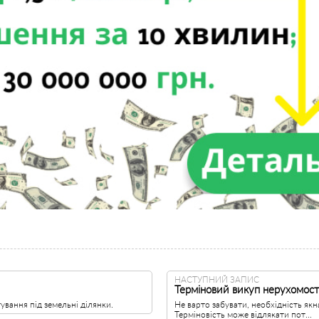
НАСТУПНИЙ ЗАПИС
Терміновий викуп нерухомост
ування під земельні ділянки.
Не варто забувати, необхідність як
Терміновість може відлякати пот...