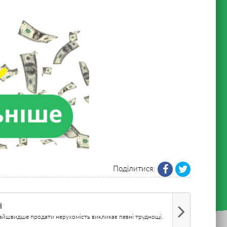
Поділитися:
і
найшвидше продати нерухомість викликає певні труднощі.