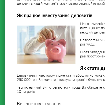
депозит в нашій компанії і гарантовано отримуйте при
Як працює інвестування депозитів
Наша компанія з
потенційних поз
перший депозит
Співробітники 
розгляду.
Після укладанн
разі простроче
Як стати д
Депозитним інвестором може стати абсолютно кожен. 
250 000 грн. Ви можете інвестувати гроші в будь-яку кіл
Термін, на який Ви готові вкласти гроші Ви обираєте
10-ти років.
Вигідне інвестування