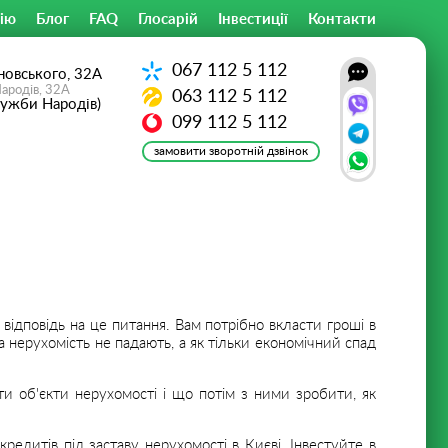
ію
Блог
FAQ
Глосарій
Інвестиції
Контакти
067
112 5 112
новського, 32А
Народів, 32А
063
112 5 112
ружби Народів)
099
112 5 112
замовити зворотній дзвінок
відповідь на це питання. Вам потрібно вкласти гроші в
а нерухомість не падають, а як тільки економічний спад
ати об'єкти нерухомості і що потім з ними зробити, як
редитів під заставу нерухомості в Києві. Інвестуйте в