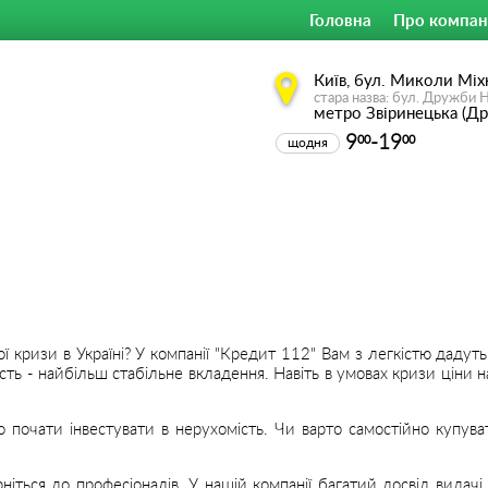
Головна
Про компан
Київ, бул. Миколи Міх
стара назва: бул. Дружби 
метро Звіринецька (Д
9
-19
00
00
щодня
кризи в Україні? У компанії "Кредит 112" Вам з легкістю дадуть 
сть - найбільш стабільне вкладення. Навіть в умовах кризи ціни н
о почати інвестувати в нерухомість. Чи варто самостійно купув
іться до професіоналів. У нашій компанії багатий досвід видачі к