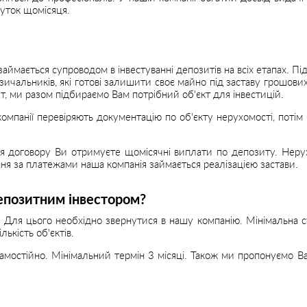
буток щомісяця.
аймається супроводом в інвестуванні депозитів на всіх етапах. Пі
ичальників, які готові залишити своє майно під заставу грошових 
, ми разом підбираємо Вам потрібний об'єкт для інвестицій.
компанії перевіряють документацію по об'єкту нерухомості, поті
я договору Ви отримуєте щомісячні виплати по депозиту. Неру
ння за платежами наша компанія займається реалізацією застави.
епозитним інвестором?
Для цього необхідно звернутися в нашу компанію. Мінімальна с
ькість об'єктів.
 самостійно. Мінімальний термін 3 місяці. Також ми пропонуємо 