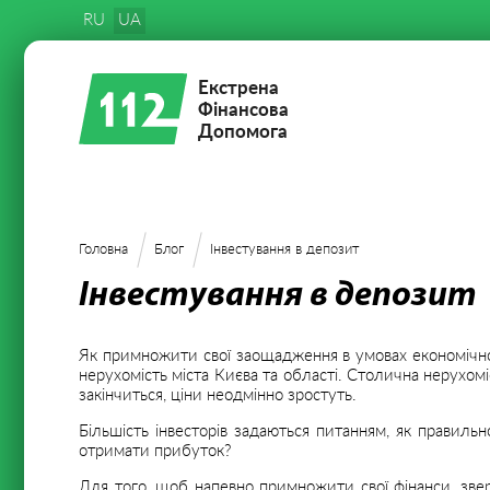
RU
UA
Екстрена
Фінансова
Допомога
Головна
Блог
Інвестування в депозит
Інвестування в депозит
Як примножити свої заощадження в умовах економічної 
нерухомість міста Києва та області. Столична нерухомі
закінчиться, ціни неодмінно зростуть.
Більшість інвесторів задаються питанням, як правильн
отримати прибуток?
Для того, щоб напевно примножити свої фінанси, зверн