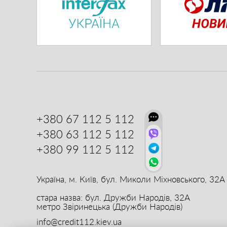
+380 67
112 5 112
+380 63
112 5 112
+380 99
112 5 112
Україна, м. Київ,
бул. Миколи Міхновського, 32А
стара назва: бул. Дружби Народів, 32А
метро Звіринецька (Дружби Народів)
info@credit112.kiev.ua