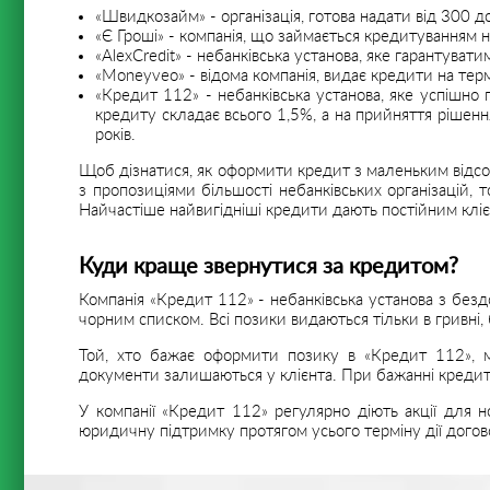
«Швидкозайм» - організація, готова надати від 300 до 
«Є Гроші» - компанія, що займається кредитуванням н
«AlexCredit» - небанківська установа, яке гарантувати
«Moneyveo» - відома компанія, видає кредити на терм
«Кредит 112» - небанківська установа, яке успішно 
кредиту складає всього 1,5%, а на прийняття рішенн
років.
Щоб дізнатися, як оформити кредит з маленьким відсот
з пропозиціями більшості небанківських організацій, 
Найчастіше найвигідніші кредити дають постійним кліє
Куди краще звернутися за кредитом?
Компанія «Кредит 112» - небанківська установа з без
чорним списком. Всі позики видаються тільки в гривні, 
Той, хто бажає оформити позику в «Кредит 112», м
документи залишаються у клієнта. При бажанні кредит
У компанії «Кредит 112» регулярно діють акції для 
юридичну підтримку протягом усього терміну дії догов