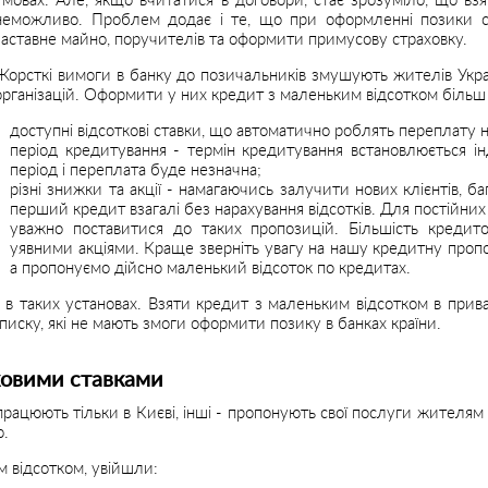
умовах. Але, якщо вчитатися в договори, стає зрозуміло, що вз
неможливо. Проблем додає і те, що при оформленні позики спі
заставне майно, поручителів та оформити примусову страховку.
Жорсткі вимоги в банку до позичальників змушують жителів Укра
організацій. Оформити у них кредит з маленьким відсотком більш 
доступні відсоткові ставки, що автоматично роблять переплату 
період кредитування - термін кредитування встановлюється і
період і переплата буде незначна;
різні знижки та акції - намагаючись залучити нових клієнтів, б
перший кредит взагалі без нарахування відсотків. Для постійних 
уважно поставитися до таких пропозицій. Більшість кредито
уявними акціями. Краще зверніть увагу на нашу кредитну пропо
а пропонуємо дійсно маленький відсоток по кредитах.
в таких установах. Взяти кредит з маленьким відсотком в приват
иску, які не мають змоги оформити позику в банках країни.
ковими ставками
х працюють тільки в Києві, інші - пропонують свої послуги жителя
ю.
 відсотком, увійшли: