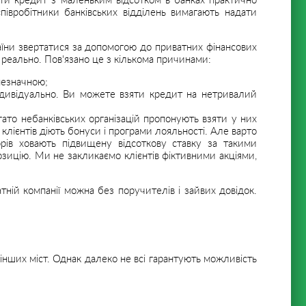
яти кредит з маленьким відсотком в банках практично
вробітники банківських відділень вимагають надати
їни звертатися за допомогою до приватних фінансових
реально. Пов'язано це з кількома причинами:
незначною;
ндивідуально. Ви можете взяти кредит на нетривалий
агато небанківських організацій пропонують взяти у них
клієнтів діють бонуси і програми лояльності. Але варто
рів ховають підвищену відсоткову ставку за такими
зицію. Ми не закликаємо клієнтів фіктивними акціями,
ній компанії можна без поручителів і зайвих довідок.
м інших міст. Однак далеко не всі гарантують можливість