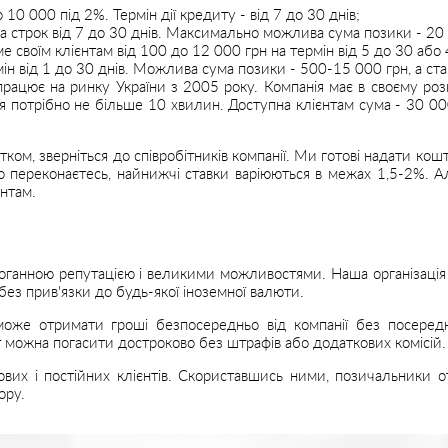
10 000 під 2%. Термін дії кредиту - від 7 до 30 днів;
а строк від 7 до 30 днів. Максимально можлива сума позики - 20 0
ме своїм клієнтам від 100 до 12 000 грн на термін від 5 до 30 або
ін від 1 до 30 днів. Можлива сума позики - 500-15 000 грн, а ста
працює на ринку України з 2005 року. Компанія має в своєму роз
я потрібно не більше 10 хвилин. Доступна клієнтам сума - 30 000
ком, зверніться до співробітників компанії. Ми готові надати ко
то переконаєтесь, найнижчі ставки варіюються в межах 1,5-2%. Ал
нтам.
доганною репутацією і великими можливостями. Наша організація 
без прив'язки до будь-якої іноземної валюти.
оже отримати гроші безпосередньо від компанії без посередн
 можна погасити достроково без штрафів або додаткових комісій.
нових і постійних клієнтів. Скориставшись ними, позичальники 
ору.