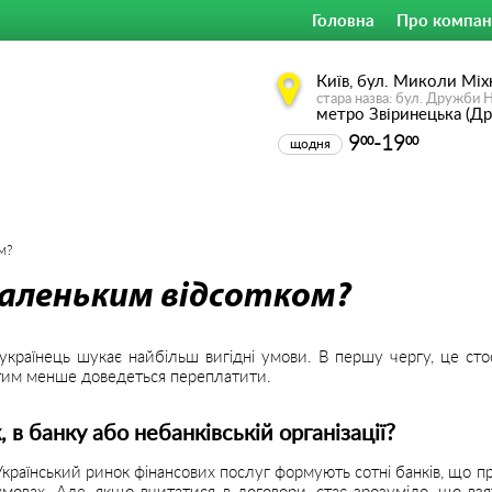
Головна
Про компан
Київ, бул. Миколи Міх
стара назва: бул. Дружби 
метро Звіринецька (Д
9
-19
00
00
щодня
м?
аленьким відсотком?
раїнець шукає найбільш вигідні умови. В першу чергу, це стосу
, тим менше доведеться переплатити.
 в банку або небанківській організації?
Український ринок фінансових послуг формують сотні банків, що п