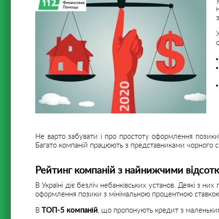
Не варто забувати і про простоту оформлення позики 
Багато компаній працюють з представниками чорного сп
Рейтинг компаній з найнижчими відсот
В Україні діє безліч небанківських установ. Деякі з ни
оформлення позики з мінімальною процентною ставко
В
ТОП-5 компаній
, що пропонують кредит з маленьким