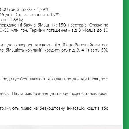
00 грн, а ставка - 1,79%;
 45 днів. Ставка становить 1,7%;
вка - 1,66%;
порядженні базу з більш ніж 150 інвесторів. Ставка по
-30 млн. грн. Терміни погашення - від 3 місяців до 10
шти в день звернення в компанію. Якщо Ви ознайомитесь
е більшість компаній кредитують під 3, 4 і навіть 5%.
кредитує без наявності довідки про доходи і працює з
иків. Після заключення договору правовстановлюючі
отримують право на безкоштовну інкасацію коштів або