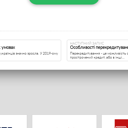
НАСТУПНИЙ ЗАПИС
х умовах
Особливості перекредитуванн
 українців значно зросла. У 2019-ому
Перекредитування - це можливість о
прострочений кредит, або в інші...