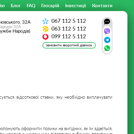
ію
Блог
FAQ
Глосарій
Інвестиції
Контакти
067
112 5 112
новського, 32А
Народів, 32А
063
112 5 112
ружби Народів)
099
112 5 112
замовити зворотній дзвінок
ється відсоткової ставки, яку необхідно виплачувати
ропонують оформити позики на вигідних, як їм здається,