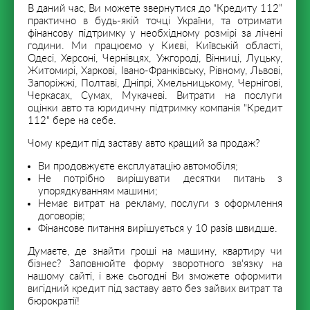
В даний час, Ви можете звернутися до “Кредиту 112”
практично в будь-якій точці України, та отримати
фінансову підтримку у необхідному розмірі за лічені
години. Ми працюємо у Києві, Київській області,
Одесі, Херсоні, Чернівцях, Ужгороді, Вінниці, Луцьку,
Житомирі, Харкові, Івано-Франківську, Рівному, Львові,
Запоріжжі, Полтаві, Дніпрі, Хмельницькому, Чернігові,
Черкасах, Сумах, Мукачеві. Витрати на послуги
оцінки авто та юридичну підтримку компанія "Кредит
112" бере на себе.
Чому кредит під заставу авто кращий за продаж?
Ви продовжуєте експлуатацію автомобіля;
Не потрібно вирішувати десятки питань з
упорядкуванням машини;
Немає витрат на рекламу, послуги з оформлення
договорів;
Фінансове питання вирішується у 10 разів швидше.
Думаєте, де знайти гроші на машину, квартиру чи
бізнес? Заповнюйте форму зворотного зв'язку на
нашому сайті, і вже сьогодні Ви зможете оформити
вигідний кредит під заставу авто без зайвих витрат та
бюрократії!