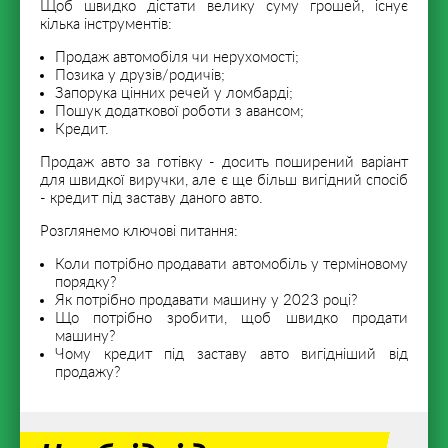
Щоб швидко дістати велику суму грошей, існує
кілька інструментів:
Продаж автомобіля чи нерухомості;
Позика у друзів/родичів;
Запорука цінних речей у ломбарді;
Пошук додаткової роботи з авансом;
Кредит.
Продаж авто за готівку - досить поширений варіант
для швидкої виручки, але є ще більш вигідний спосіб
- кредит під заставу даного авто.
Розглянемо ключові питання:
Коли потрібно продавати автомобіль у терміновому
порядку?
Як потрібно продавати машину у 2023 році?
Що потрібно зробити, щоб швидко продати
машину?
Чому кредит під заставу авто вигідніший від
продажу?