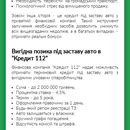
Необхідність "пересісти" на громадський транспорт;
Психологічний стрес від вимушеного продажу.
Зовсім інша історія – це кредит під заставу авто у
приватній фінансовій компанії. Такий інструмент
залучення необхідних засобів дозволить уникнути
всіх вищезгаданих недоліків, а в багатьох випадках –
отримати реальні бонуси.
Вигідна позика під заставу авто в
"Кредит 112"
Фінансова компанія "Кредит 112" надає можливість
отримати терміновий кредит під заставу авто з
вигідними умовами співробітництва.
Сума – до 2 000 000 гривень;
Процентна ставка – 4,5%;
Термін – до 5 років;
Оформлення правочину за 1 день;
Будь-який регіон реєстрації ТЗ;
Авто залишається у власника;
Зручний графік погашення;
Відсутність комісій та штрафів.