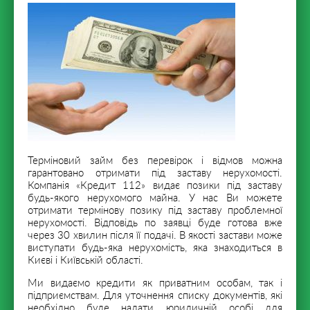
Терміновий займ без перевірок і відмов можна
гарантовано отримати під заставу нерухомості.
Компанія «Кредит 112» видає позики під заставу
будь-якого нерухомого майна. У нас Ви можете
отримати термінову позику під заставу проблемної
нерухомості. Відповідь по заявці буде готова вже
через 30 хвилин після її подачі. В якості застави може
виступати будь-яка нерухомість, яка знаходиться в
Києві і Київській області.
Ми видаємо кредити як приватним особам, так і
підприємствам. Для уточнення списку документів, які
необхідно буде надати юридичній особі для