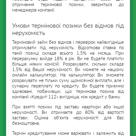
отримання термінової позики, зверніться до
менеджерів компанії.
Умови термінової позики без відмов під
нерухомість
Терміновий займ без відмов і перевірок найвигідніше
отримувати під нерухомість. Відсоткова ставка по
такій позиці складе всього 1,5% на місяць. При
перерахунку вийде 18% в рік. Ви не будете платити
більше ніяких комісій. Розрахувати, скільки складе
1,5% від Вашої нерухомості, Ви можете на нашому
онлайн калькуляторі. На калькуляторі Ви зможете
розрахувати не тільки суму щомісячної виплати, але і
сумарну переплату по кредиту. Ви будете приємно
здивовані, побачивши, що термінова позика від
компанії «Кредит 112» вигідніша, ніж кредит у банку.
При взятті позики під заставу квартири або іншої
нерухомості, Ви отримаєте до 80% від вартості
застави. Оцінка об'єкта нерухомості для Вас
безкоштовна.
Термін кредитування може варіювати і залежить від