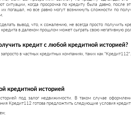
ют ситуации, когда просрочка по кредиту была давно, после э
 их погашал, но все равно могут возникнуть сложности по полу
м.
делать вывод, что, к сожалению, не всегда просто получить к
 кредита в далеком прошлом может сыграть свою негативную ро
олучить кредит с любой кредитной историей?
просто в частных кредитных компаниях, таких как "Кредит112". 
ой кредитной историей
историей под залог недвижимости. В таком случае оформлен
ания Кредит112 готова предложтить следующие условия кредит
ен;