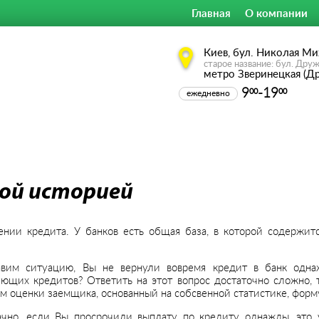
Главная
О компании
Киев, бул. Николая Ми
старое название: бул. Дру
метро Зверинецкая (Д
9
-19
00
00
ежедневно
ой историей
ии кредита. У банков есть общая база, в которой содержит
авим ситуацию, Вы не вернули вовремя кредит в банк одна
ющих кредитов? Ответить на этот вопрос достаточно сложно, т
м оценки заемщика, основанный на собсвенной статистике, форм
ачно, если Вы просрочили выплату по кредиту однажды, это 