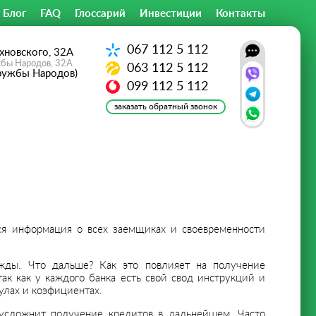
Блог
FAQ
Глоссарий
Инвестиции
Контакты
067
112 5 112
хновского, 32А
жбы Народов, 32А
063
112 5 112
ружбы Народов)
099
112 5 112
заказать обратный звонок
ся информация о всех заемщиках и своевременности
жды. Что дальше? Как это повлияет на получение
ак как у каждого банка есть свой свод инструкций и
улах и коэфициентах.
усложнит получение кредитов в дальнейшем. Часто