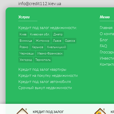
info@credit112.kiev.ua
Услуги
Меню
Кредит под залог
недвижимости
:
Главная
О комп
Киев
Киевская обл.
Днепр
Блог
Винница
Житомир
Львов
Одесса
FAQ
Ровно
Харьков
Хмельницкий
Глоссар
Черновцы
Ивано-Франковск
Инвест
Ужгород
Тернополь
Контакт
Кредит под залог квартиры
Кредит на покупку
недвижимости
Кредит под залог
автомобиля
Срочный выкуп
недвижимости
КРЕДИТ ПОД ЗАЛОГ
К