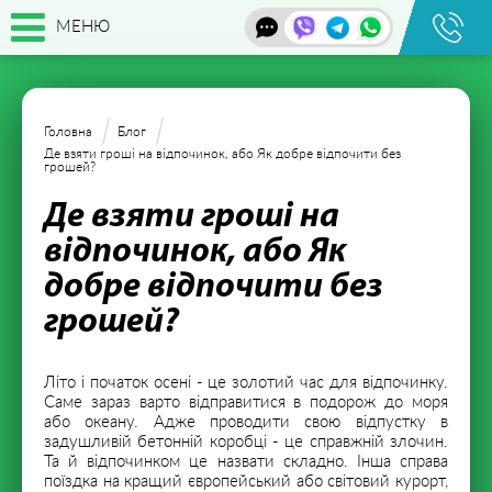
МЕНЮ
Головна
Блог
Де взяти гроші на відпочинок, або Як добре відпочити без
грошей?
Де взяти гроші на
відпочинок, або Як
добре відпочити без
грошей?
Літо і початок осені - це золотий час для відпочинку.
Саме зараз варто відправитися в подорож до моря
або океану. Адже проводити свою відпустку в
задушливій бетонній коробці - це справжній злочин.
Та й відпочинком це назвати складно. Інша справа
поїздка на кращий європейський або світовий курорт,