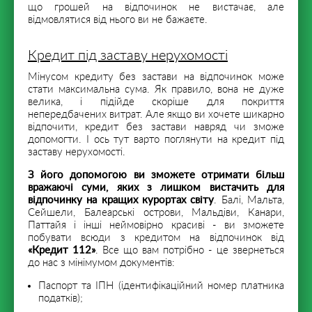
що грошей на відпочинок не вистачає, але
відмовлятися від нього ви не бажаєте.
Кредит під заставу нерухомості
Мінусом кредиту без застави на відпочинок може
стати максимальна сума. Як правило, вона не дуже
велика, і підійде скоріше для покриття
непередбачених витрат. Але якщо ви хочете шикарно
відпочити, кредит без застави навряд чи зможе
допомогти. І ось тут варто поглянути на кредит під
заставу нерухомості.
З його допомогою ви зможете отримати більш
вражаючі суми, яких з лишком вистачить для
відпочинку на кращих курортах світу
. Балі, Мальта,
Сейшели, Балеарські острови, Мальдіви, Канари,
Паттайя і інші неймовірно красиві - ви зможете
побувати всюди з кредитом на відпочинок від
«Кредит 112»
. Все що вам потрібно - це звернеться
до нас з мінімумом документів:
Паспорт та ІПН (ідентифікаційний номер платника
податків);