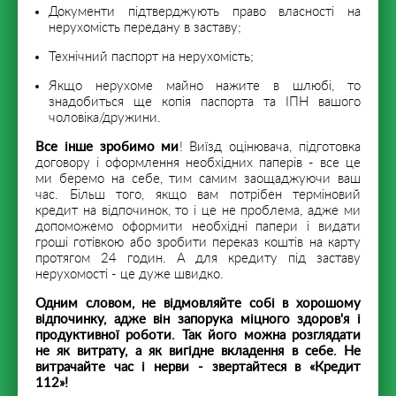
Документи підтверджують право власності на
нерухомість передану в заставу;
Технічний паспорт на нерухомість;
Якщо нерухоме майно нажите в шлюбі, то
знадобиться ще копія паспорта та ІПН вашого
чоловіка/дружини.
Все інше зробимо ми
! Виїзд оцінювача, підготовка
договору і оформлення необхідних паперів - все це
ми беремо на себе, тим самим заощаджуючи ваш
час. Більш того, якщо вам потрібен терміновий
кредит на відпочинок, то і це не проблема, адже ми
допоможемо оформити необхідні папери і видати
гроші готівкою або зробити переказ коштів на карту
протягом 24 годин. А для кредиту під заставу
нерухомості - це дуже швидко.
Одним словом, не відмовляйте собі в хорошому
відпочинку, адже він запорука міцного здоров'я і
продуктивної роботи. Так його можна розглядати
не як витрату, а як вигідне вкладення в себе. Не
витрачайте час і нерви - звертайтеся в «Кредит
112»!