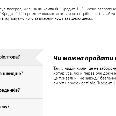
слуг посередників, наша компанія "Кредит 112" може запропон
“Кредит 112” протягом кількох днів, вам не потрібно навіть зай
и викуповуємо його за власний кошт за гідною ціною.
рієлтора?
Чи можна продати 
Так, у нашій країні це не забор
нотаріуса, який перевіряє докум
ра швидше?
це тривалий і не завжди безпеч
викуп нерухомості від "Кредит 11
редників?
ажу?