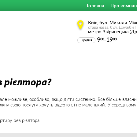
Головна
Про компан
Київ, бул. Миколи Міх
стара назва: бул. Дружби 
метро Звіринецька (Д
9
-19
00
00
щодня
з рієлтора?
ле можливе, особливо, якщо діяти системно. Все більше власників
 кожну свою послугу хочуть відсоток, і не маленький. У середньом
артиру без рієлтора.