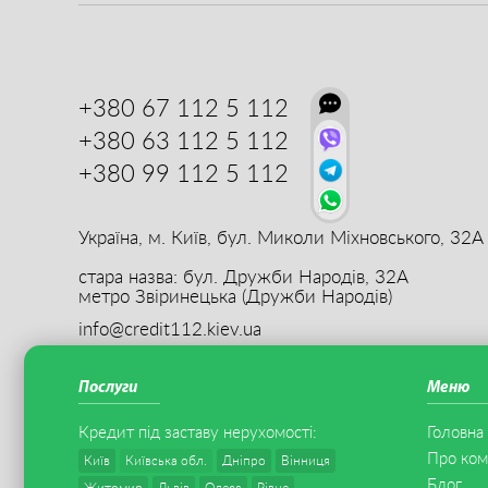
+380 67
112 5 112
+380 63
112 5 112
+380 99
112 5 112
Україна, м. Київ,
бул. Миколи Міхновського, 32А
стара назва: бул. Дружби Народів, 32А
метро Звіринецька (Дружби Народів)
info@credit112.kiev.ua
Послуги
Меню
Кредит під заставу
нерухомості
:
Головна
Про ком
Київ
Київська обл.
Дніпро
Вінниця
Блог