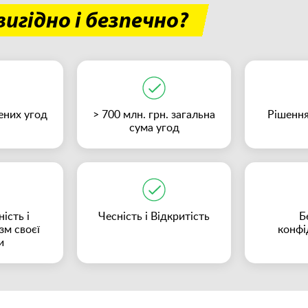
игідно і безпечно?
ених угод
> 700 млн. грн. загальна
Рішення
сума угод
ість і
Чесність і Відкритість
Б
зм своєї
конфі
и