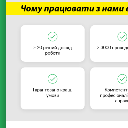
Чому працювати з нами в
> 20 річний досвід
> 3000 провед
роботи
Гарантовано кращі
Компетентн
умови
професіоналі
справ