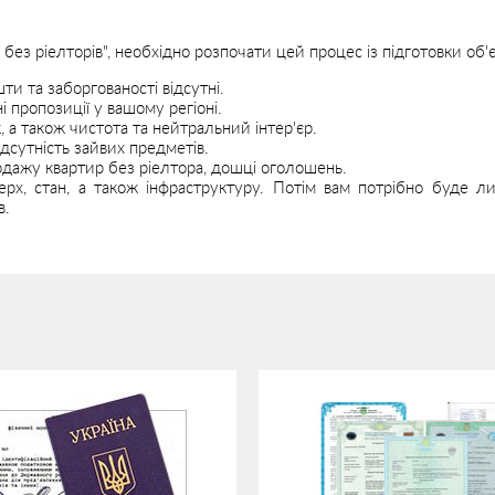
ез ріелторів", необхідно розпочати цей процес із підготовки об'є
ти та заборгованості відсутні.
 пропозиції у вашому регіоні.
а також чистота та нейтральний інтер'єр.
ідсутність зайвих предметів.
одажу квартир без ріелтора, дошці оголошень.
ерх, стан, а також інфраструктуру. Потім вам потрібно буде л
в.