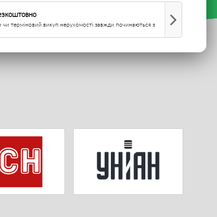
езкоштовно
 чи терміновий викуп нерухомості завжди починаються з