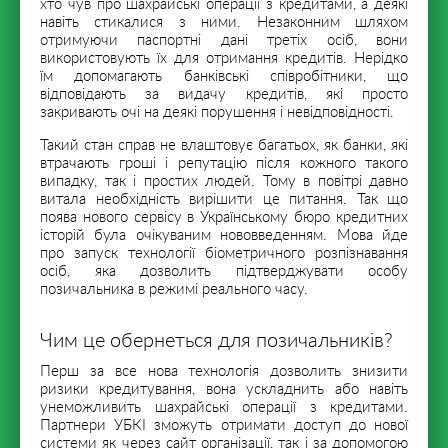
хто чув про шахрайські операції з кредитами, а деякі
навіть стикалися з ними. Незаконним шляхом
отримуючи паспортні дані третіх осіб, вони
використовують їх для отримання кредитів. Нерідко
їм допомагають банківські співробітники, що
відповідають за видачу кредитів, які просто
закривають очі на деякі порушення і невідповідності.
Такий стан справ не влаштовує багатьох, як банки, які
втрачають гроші і репутацію після кожного такого
випадку, так і простих людей. Тому в повітрі давно
витала необхідність вирішити це питання. Так що
поява нового сервісу в Українському бюро кредитних
історій була очікуваним нововведенням. Мова йде
про запуск технології біометричного розпізнавання
осіб, яка дозволить підтверджувати особу
позичальника в режимі реального часу.
Чим це обернеться для позичальників?
Перш за все нова технологія дозволить знизити
ризики кредитування, вона ускладнить або навіть
унеможливить шахрайські операції з кредитами.
Партнери УБКІ зможуть отримати доступ до нової
системи як через сайт організації, так і за допомогою