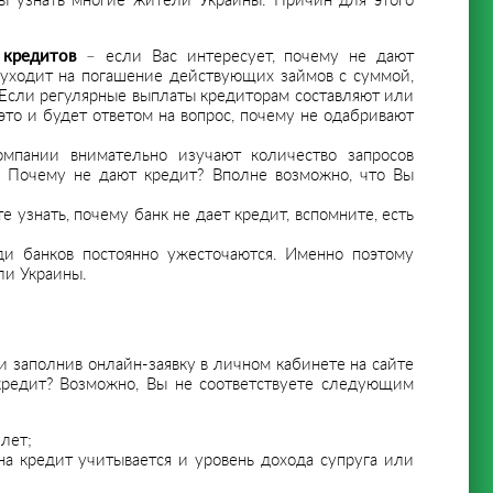
бы узнать многие жители Украины. Причин для этого
кредитов
– если Вас интересует, почему не дают
я уходит на погашение действующих займов с суммой,
Если регулярные выплаты кредиторам составляют или
это и будет ответом на вопрос, почему не одабривают
мпании внимательно изучают количество запросов
. Почему не дают кредит? Вполне возможно, что Вы
е узнать, почему банк не дает кредит, вспомните, есть
ди банков постоянно ужесточаются. Именно поэтому
ли Украины.
 заполнив онлайн-заявку в личном кабинете на сайте
 кредит? Возможно, Вы не соответствуете следующим
лет;
а кредит учитывается и уровень дохода супруга или