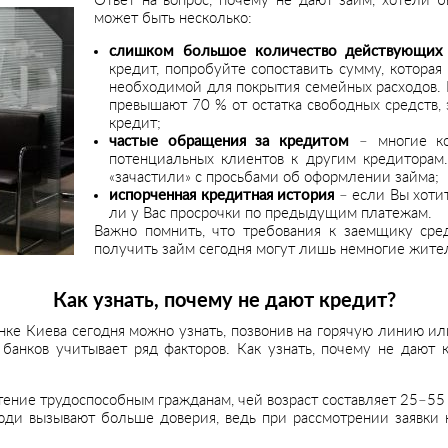
Ответ на вопрос, почему не дают займ, хотели 
может быть несколько:
слишком большое количество действующих 
кредит, попробуйте сопоставить сумму, котора
необходимой для покрытия семейных расходов. 
превышают 70 % от остатка свободных средств, 
кредит;
частые обращения за кредитом
– многие ко
потенциальных клиентов к другим кредиторам
«зачастили» с просьбами об оформлении займа;
испорченная кредитная история
– если Вы хотит
ли у Вас просрочки по предыдущим платежам.
Важно помнить, что требования к заемщику сре
получить займ сегодня могут лишь немногие жите
Как узнать, почему не дают кредит?
ке Киева сегодня можно узнать, позвонив на горячую линию или
 банков учитывает ряд факторов. Как узнать, почему не дают
ение трудоспособным гражданам, чей возраст составляет 25–55 
и вызывают больше доверия, ведь при рассмотрении заявки н