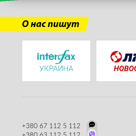
О нас пишут
+380 67
112 5 112
+380 63
112 5 112