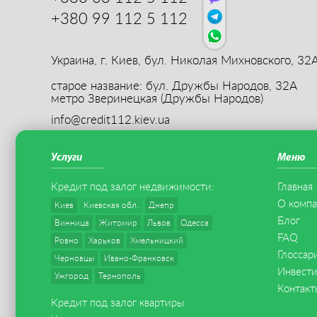
+380 99
112 5 112
Украина, г. Киев,
бул. Николая Михновского, 32
старое название: бул. Дружбы Народов, 32А
метро Зверинецкая (Дружбы Народов)
info@credit112.kiev.ua
Услуги
Меню
Кредит под залог
недвижимости
:
Главная
О комп
Киев
Киевская обл.
Днепр
Блог
Винница
Житомир
Львов
Одесса
FAQ
Ровно
Харьков
Хмельницкий
Глоссар
Черновцы
Ивано-Франковск
Инвест
Ужгород
Тернополь
Контакт
Кредит под залог квартиры