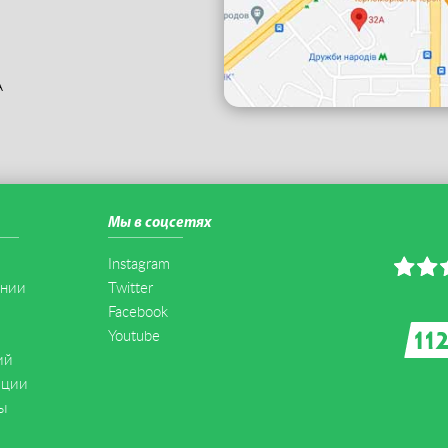
А
Мы в соцсетях
Instagram
ании
Twitter
Facebook
Youtube
ий
иции
ы