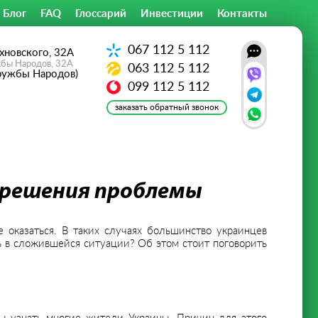
Блог
FAQ
Глоссарий
Инвестиции
Контакты
067
112 5 112
хновского, 32А
жбы Народов, 32А
063
112 5 112
ружбы Народов)
099
112 5 112
заказать обратный звонок
 решения проблемы
оказаться. В таких случаях большинство украинцев
ь в сложившейся ситуации? Об этом стоит поговорить