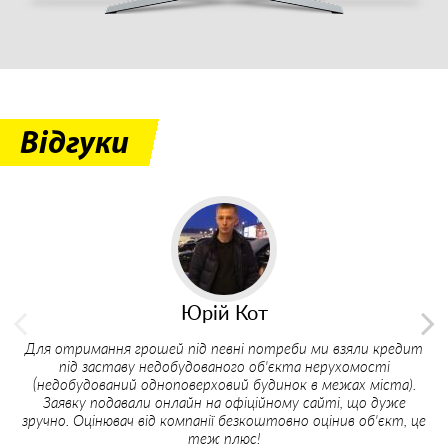
Відгуки
Юрій Кот
Для отримання грошей під певні потреби ми взяли кредит
П
під заставу недобудованого об'єкта нерухомості
м
(недобудований одноповерховий будинок в межах міста).
Заявку подавали онлайн на офіційному сайті, що дуже
п
зручно. Оцінювач від компанії безкоштовно оцінив об'єкт, це
теж плюс!
не